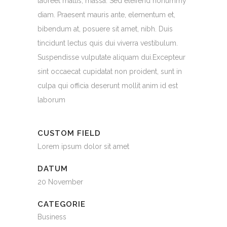
laoreet mattis, massa. Sed eleifend nonummy
diam. Praesent mauris ante, elementum et,
bibendum at, posuere sit amet, nibh. Duis
tincidunt lectus quis dui viverra vestibulum.
Suspendisse vulputate aliquam dui.Excepteur
sint occaecat cupidatat non proident, sunt in
culpa qui officia deserunt mollit anim id est
laborum
CUSTOM FIELD
Lorem ipsum dolor sit amet
DATUM
20 November
CATEGORIE
Business